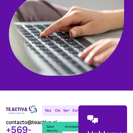
Nosotros
Clientes
Servicios
Contacto
contacto@teactiva.cl
+569-
Salud
Actividades
laboral y