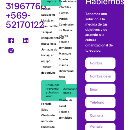
Hablemos
deporte
Celebraciones
31967766
infantiles
Pausas
+569-
Fiestas
Tenemos una
Saludables
Patrias
solución a la
52170122
Masaje en
medida de tus
Celebración
silla o camilla
objetivos y de
de Navidad
Terapias
acuerdo a la
infantil
complementarias
cultura
Talleres
Risoterapia
organizacional de
temáticos
Jornadas de
tu equipo.
Manicure
trabajo en
Spa de
equipo
manos
Talleres
Hidratación
deportivos
facial
Chequeos
Preventivos
Actividades
y charlas de
online
salud
Charlas de
Feria de
salud
Salud
Talleres
Charlas de
temáticos
nutrición
Charlas de